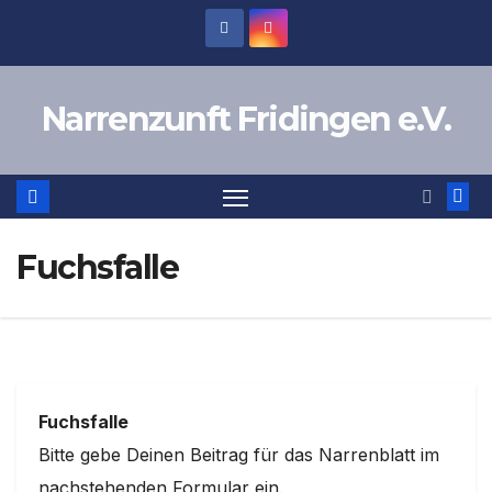
Zum
Inhalt
springen
Narrenzunft Fridingen e.V.
Fuchsfalle
Fuchsfalle
Bitte gebe Deinen Beitrag für das Narrenblatt im
nachstehenden Formular ein.