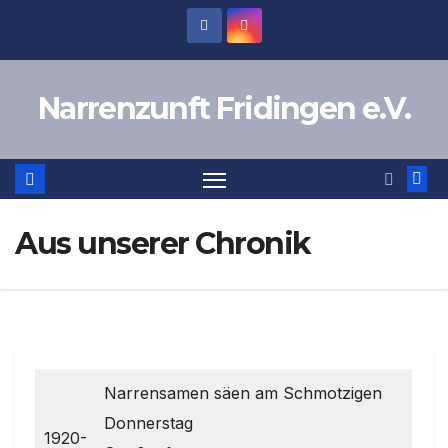
Zum
Inhalt
springen
Narrenzunft Fridingen e.V.
Aus unserer Chronik
Narrensamen säen am Schmotzigen
Donnerstag
1920-