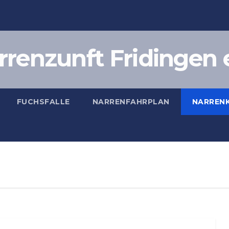
rrenzunft Fridingen e
FUCHSFALLE
NARRENFAHRPLAN
NARRENK