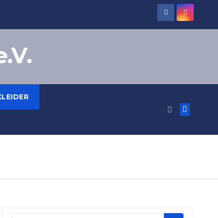
.V.
LEIDER